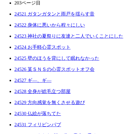
203ページ目
24521 ガタンガタンと雨戸を揺らす音
24522 身体に悪いから程々にしい
24523 神社の夏祭りに友達と二人でいくことにした
24524 お手軽心霊スポット
24525 壁のほうを背にして眠れなかった
24526 某ＳＮＳの心霊スポットオフ会
24527 ギ―、ギ―
24528 全身が総毛立つ部屋
24529 方向感覚を無くさせる遊び
24530 仏絵が落ちてた
24531 フィリピンパブ