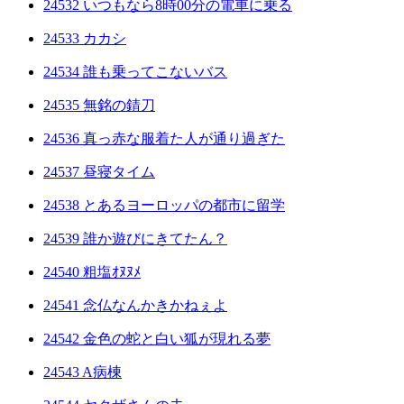
24532 いつもなら8時00分の電車に乗る
24533 カカシ
24534 誰も乗ってこないバス
24535 無銘の錆刀
24536 真っ赤な服着た人が通り過ぎた
24537 昼寝タイム
24538 とあるヨーロッパの都市に留学
24539 誰か遊びにきてたん？
24540 粗塩ｵﾇﾇﾒ
24541 念仏なんかきかねぇよ
24542 金色の蛇と白い狐が現れる夢
24543 A病棟