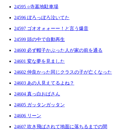
24595 ○寺墓地駐車場
24596 ぼろっぼろ泣いてた
24597 ゴオオォォーー！と言う爆音
24599 頭の中で自動再生
24600 必ず帽子かぶった人が家の前を通る
24601 変な夢を見ました
24602 仲良かった同じクラスの子が亡くなった
24603 あの人見えてるよね？
24604 真っ白おばさん
24605 ガッタンガッタン
24606 リーン
24607 吹き飛ばされて地面に落ちるまでの間