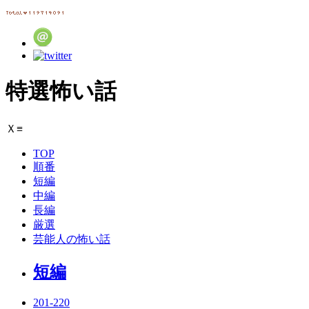
特選怖い話
Ｘ
≡
TOP
順番
短編
中編
長編
厳選
芸能人の怖い話
短編
201-220