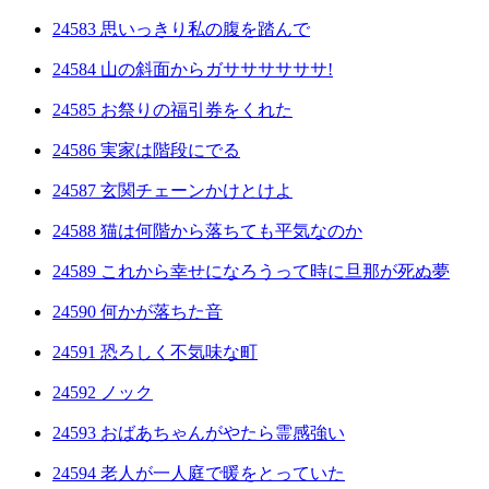
24583 思いっきり私の腹を踏んで
24584 山の斜面からガササササササ!
24585 お祭りの福引券をくれた
24586 実家は階段にでる
24587 玄関チェーンかけとけよ
24588 猫は何階から落ちても平気なのか
24589 これから幸せになろうって時に旦那が死ぬ夢
24590 何かが落ちた音
24591 恐ろしく不気味な町
24592 ノック
24593 おばあちゃんがやたら霊感強い
24594 老人が一人庭で暖をとっていた