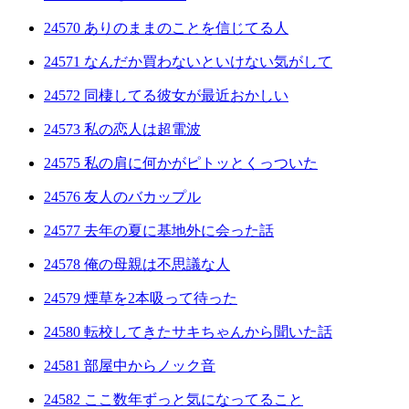
24570 ありのままのことを信じてる人
24571 なんだか買わないといけない気がして
24572 同棲してる彼女が最近おかしい
24573 私の恋人は超電波
24575 私の肩に何かがピトッとくっついた
24576 友人のバカップル
24577 去年の夏に基地外に会った話
24578 俺の母親は不思議な人
24579 煙草を2本吸って待った
24580 転校してきたサキちゃんから聞いた話
24581 部屋中からノック音
24582 ここ数年ずっと気になってること