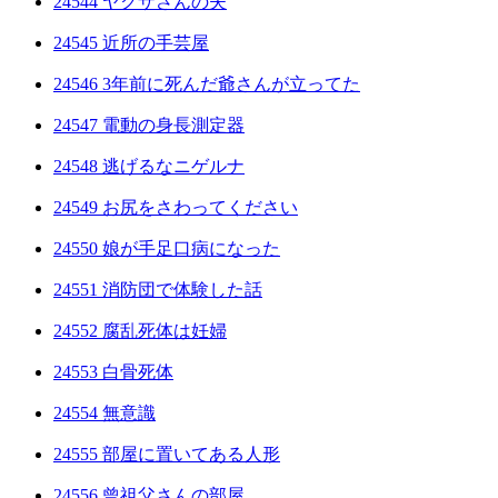
24544 ヤクザさんの夫
24545 近所の手芸屋
24546 3年前に死んだ爺さんが立ってた
24547 電動の身長測定器
24548 逃げるなニゲルナ
24549 お尻をさわってください
24550 娘が手足口病になった
24551 消防団で体験した話
24552 腐乱死体は妊婦
24553 白骨死体
24554 無意識
24555 部屋に置いてある人形
24556 曾祖父さんの部屋