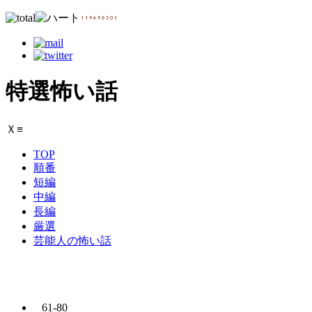
特選怖い話
Ｘ
≡
TOP
順番
短編
中編
長編
厳選
芸能人の怖い話
61-80