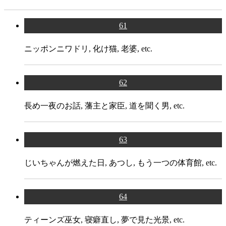
短編
61
ニッポンニワドリ, 化け猫, 老婆, etc.
62
長め一夜のお話, 藩主と家臣, 道を聞く男, etc.
63
じいちゃんが燃えた日, あつし, もう一つの体育館, etc.
64
ティーンズ巫女, 寝癖直し, 夢で見た光景, etc.