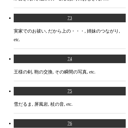
73
実家でのお祓い, だから上の・・・, 姉妹のつながり,
etc.
74
王様の剣, 鞄の交換, その瞬間の写真, etc.
75
雪だるま, 屏風岩, 杖の音, etc.
76