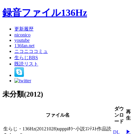
録音ファイル136Hz
更新履歴
niconico
youtube
136fan.net
ニコニココミュ
生らじBBS
既読リスト
未分類(2012)
ダウ
再
ファイル名
ンロ
生
ード
生らじ・136Hz(20121028)upppiﾎﾗｰ小説ｺﾝﾃｽﾄ作品読
▶
DL