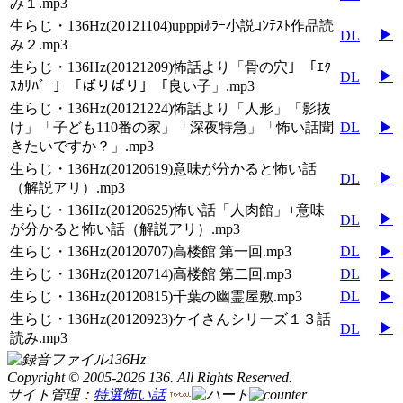
み１.mp3
生らじ・136Hz(20121104)upppiﾎﾗｰ小説ｺﾝﾃｽﾄ作品読
▶
DL
み２.mp3
生らじ・136Hz(20121209)怖話より「骨の穴」「ｴｸ
▶
DL
ｽｶﾘﾊﾞｰ」「ばりばり」「良い子」.mp3
生らじ・136Hz(20121224)怖話より「人形」「影抜
け」「子ども110番の家」「深夜特急」「怖い話聞
DL
▶
きたいですか？」.mp3
生らじ・136Hz(20120619)意味が分かると怖い話
▶
DL
（解説アリ）.mp3
生らじ・136Hz(20120625)怖い話「人肉館」+意味
▶
DL
が分かると怖い話（解説アリ）.mp3
生らじ・136Hz(20120707)高楼館 第一回.mp3
DL
▶
生らじ・136Hz(20120714)高楼館 第二回.mp3
DL
▶
生らじ・136Hz(20120815)千葉の幽霊屋敷.mp3
DL
▶
生らじ・136Hz(20120923)ケイさんシリーズ１３話
▶
DL
読み.mp3
Copyright © 2005-
2026 136. All Rights Reserved.
サイト管理：
特選怖い話